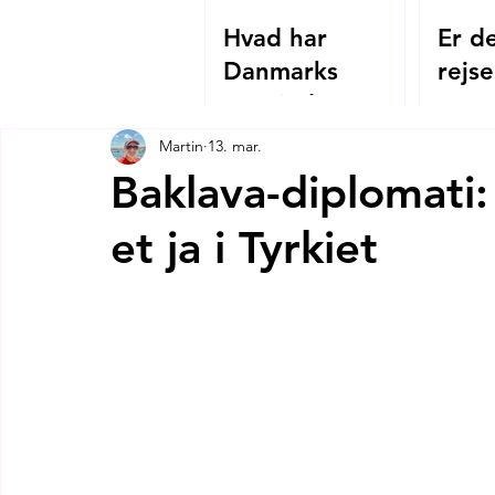
Hvad har
Er de
Danmarks
rejse
Grevinde Danner
2026
og Hagia
Martin
13. mar.
Sophias
Baklava-diplomati:
kejserinde
et ja i Tyrkiet
Theodora
tilfælles?