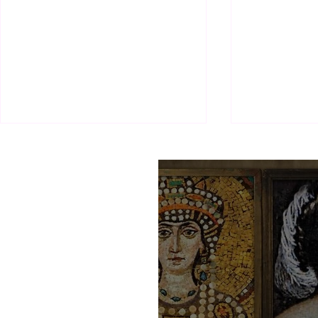
Derfor kan danske kroner
Istanbul: Fo
være svære at veksle i
cisterne – h
Tyrkiet
hvad?