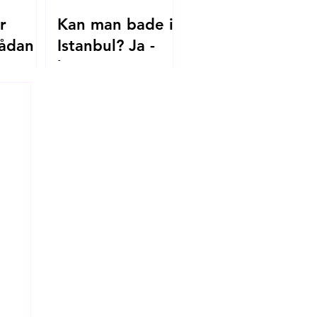
r
Kan man bade i
ådan
Istanbul? Ja -
her er
.dk til
strandene, du
skal kende