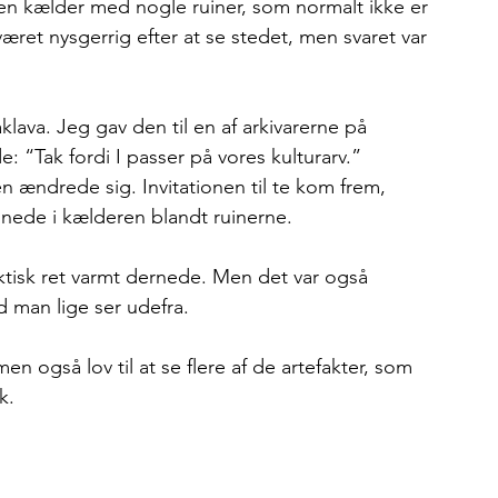
r en kælder med nogle ruiner, som normalt ikke er 
ret nysgerrig efter at se stedet, men svaret var 
va. Jeg gav den til en af arkivarerne på 
: “Tak fordi I passer på vores kulturarv.”
 ændrede sig. Invitationen til te kom frem, 
 nede i kælderen blandt ruinerne.
aktisk ret varmt dernede. Men det var også 
d man lige ser udefra.
en også lov til at se flere af de artefakter, som 
k.