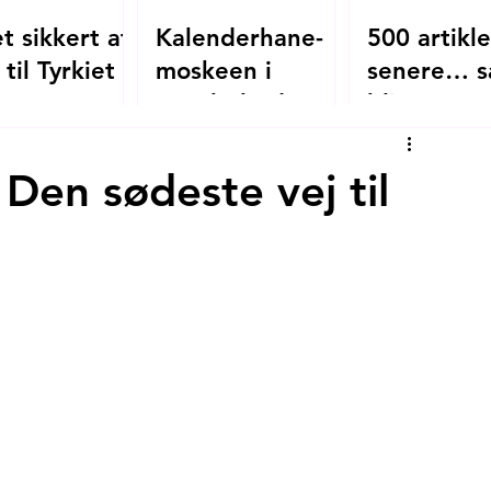
t sikkert at
Kalenderhane-
500 artikle
 til Tyrkiet i
moskeen i
senere… s
?
Istanbul - den
bliver
oversete
mitistanbul
byzantinske
 Den sødeste vej til
kirke, der blev
moské