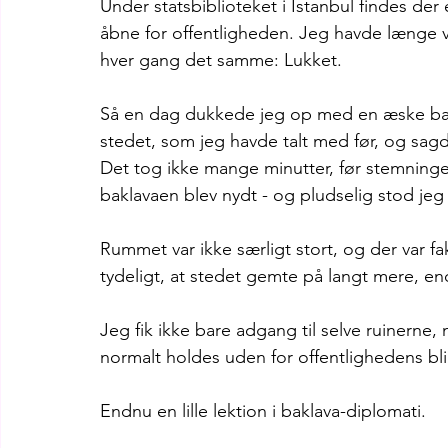
Under statsbiblioteket i Istanbul findes de
åbne for offentligheden. Jeg havde længe væ
hver gang det samme: Lukket.
Så en dag dukkede jeg op med en æske bakla
stedet, som jeg havde talt med før, og sagde
Det tog ikke mange minutter, før stemningen
baklavaen blev nydt - og pludselig stod jeg
Rummet var ikke særligt stort, og der var f
tydeligt, at stedet gemte på langt mere, en
Jeg fik ikke bare adgang til selve ruinerne, m
normalt holdes uden for offentlighedens bli
Endnu en lille lektion i baklava-diplomati.