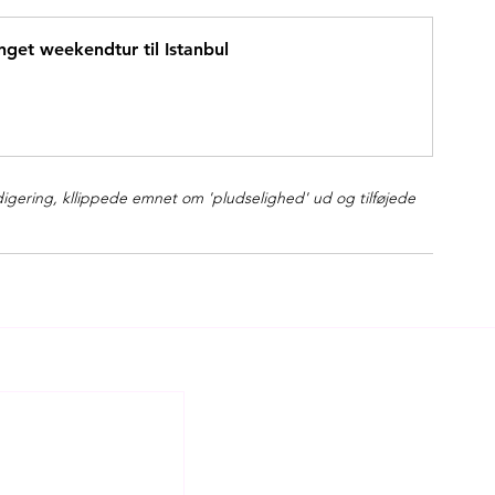
nget weekendtur til Istanbul
edigering, kllippede emnet om 'pludselighed' ud og tilføjede 