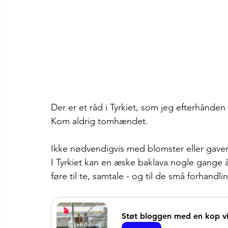
Der er et råd i Tyrkiet, som jeg efterhånden
Kom aldrig tomhændet.
Ikke nødvendigvis med blomster eller gav
I Tyrkiet kan en æske baklava nogle gange
føre til te, samtale - og til de små forhandl
Støt bloggen med en kop vir