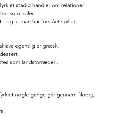
Tyrkiet stadig handler om relationer.
er som roller.
- og at man har forstået spillet.
aklava egentlig er græsk.
dessert.
tes som landsforræderi.
i Tyrkiet nogle gange går gennem filodej, 
a.