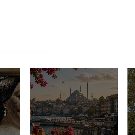
rum, basilica &
vad er egentligt