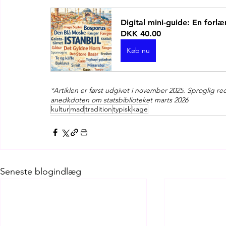
Digital mini-guide: En forlæ
DKK 40.00
Køb nu
*Artiklen er først udgivet i november 2025. Sproglig r
anedkdoten om statsbiblioteket marts 2026
kultur
mad
tradition
typisk
kage
Seneste blogindlæg