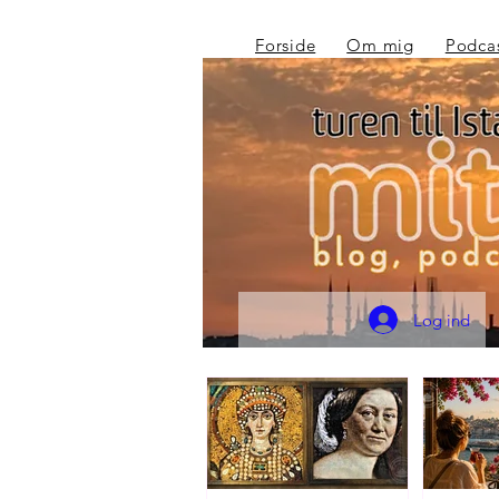
Forside
Om mig
Podca
Log ind