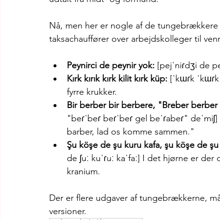
Nå, men her er nogle af de tungebrækkere jeg 
taksachauffører over arbejdskolleger til ven
Peynirci de peynir yok:
 [pejˈniɾdʒi de 
Kırk kırık kırk kilit kırk küp:
 [ˈkɯɾk ˈkɯɾk
fyrre krukker.
Bir berber bir berbere, "Breber berber
"beɾˈbeɾ beɾˈbeɾ gel beˈɾabeɾ" deˈmiʃ]
barber, lad os komme sammen."
Şu köşe de şu kuru kafa, şu köşe de şu 
de ʃuː kuˈɾuː kaˈfaː] I det hjørne er der
kranium.
Der er flere udgaver af tungebrækkerne, må
versioner.