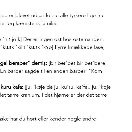
er blevet udsat for, af alle tyrkere lige fra 
ner og kærestens familie. 
pejˈniɾ jo'k] Der er ingen ost hos ostemanden.
 ˈkɯɾk ˈkilit ˈkɯɾk ˈkʏp] Fyrre knækkede låse, 
 gel beraber" demiş:
 [biɾ beɾˈbeɾ biɾ beɾˈbeɾe, 
 En barber sagde til en anden barber: "Kom 
kuru kafa:
 [ʃuː ˈkøʃe de ʃuː kuˈɾuː kaˈfaː, ʃuː ˈkøʃe 
 det tørre kranium, i det hjørne er der det tørre 
ske har du hørt eller kender nogle andre 