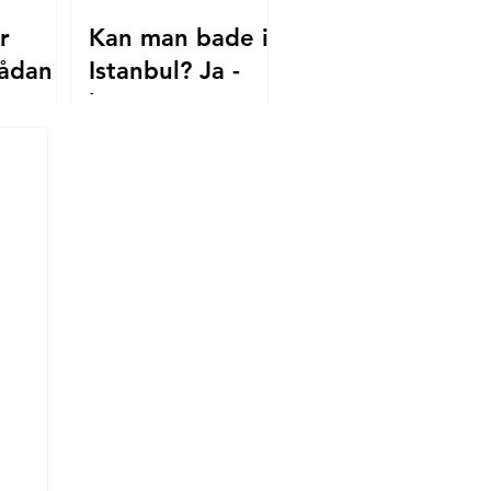
r
Kan man bade i
ådan
Istanbul? Ja -
her er
.dk til
strandene, du
skal kende