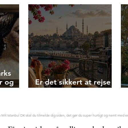
5 grove bandeord på Tyrki
n: Sådan dater
 - på tyrkisk
rks
r og
Er det sikkert at rejse
til Tyrkiet i 2026?
dora
å
Mit Istanbul DK skal du tilmelde dig siden, det gør du super hurtigt og nemt med e