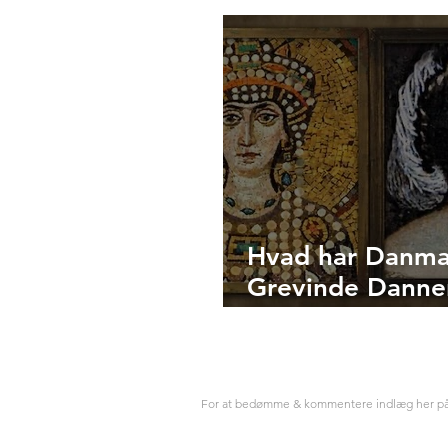
Sådan Spørger Du om Vej
Sprogklasse
på Tyrkisk
du en tyrker
Hvad har Danma
Grevinde Danne
Hagia Sophias
kejserinde Theo
tilfælles?
For at bedømme & kommentere indlæg her p