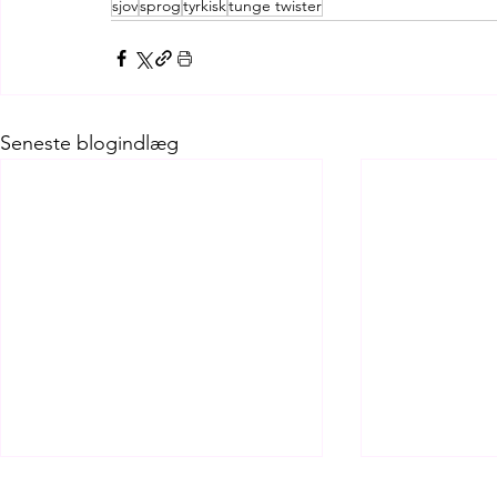
sjov
sprog
tyrkisk
tunge twister
Seneste blogindlæg