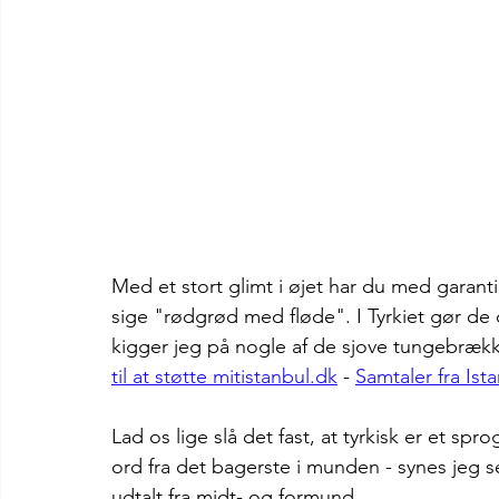
Med et stort glimt i øjet har du med garanti
sige "rødgrød med fløde". I Tyrkiet gør de d
kigger jeg på nogle af de sjove tungebrækk
til at støtte mitistanbul.dk
 - 
Samtaler fra Ist
Lad os lige slå det fast, at tyrkisk er et s
ord fra det bagerste i munden - synes jeg sel
udtalt fra midt- og formund.