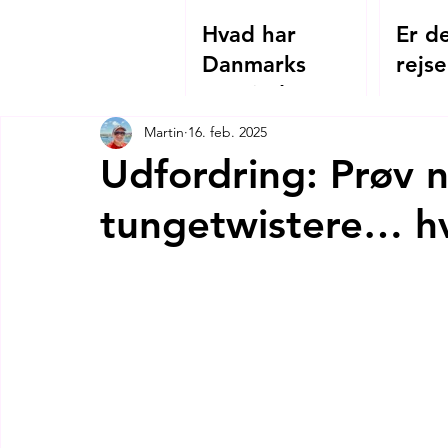
Hvad har
Er de
Danmarks
rejse
Grevinde Danner
2026
og Hagia
Martin
16. feb. 2025
Sophias
Udfordring: Prøv n
kejserinde
tungetwistere… hv
Theodora
tilfælles?