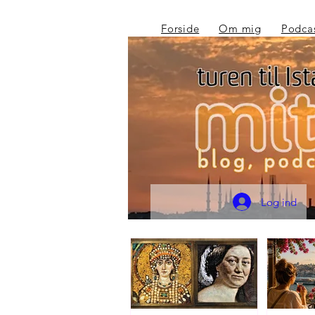
Forside
Om mig
Podca
Log ind