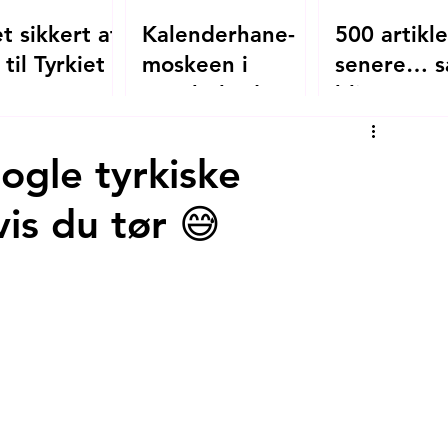
t sikkert at
Kalenderhane-
500 artikle
 til Tyrkiet i
moskeen i
senere… s
?
Istanbul - den
bliver
oversete
mitistanbul
byzantinske
ogle tyrkiske
kirke, der blev
is du tør 😅
moské