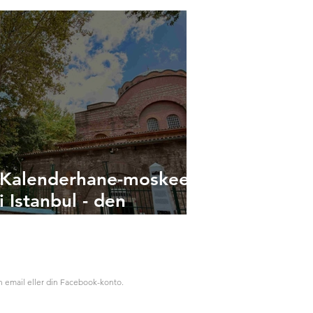
sk
Kalenderhane-moskeen
i Istanbul - den
oversete byzantinske
kirke, der blev moské
n email eller din Facebook-konto.