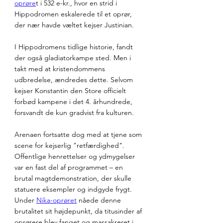
oprøre
t i 532 e-kr., hvor en strid i 
Hippodromen eskalerede til et oprør, 
der nær havde væltet kejser Justinian.
I Hippodromens tidlige historie, fandt 
der også gladiatorkampe sted. Men i 
takt med at kristendommens 
udbredelse, ændredes dette. Selvom 
kejser Konstantin den Store officielt 
forbød kampene i det 4. århundrede, 
forsvandt de kun gradvist fra kulturen.
Arenaen fortsatte dog med at tjene som 
scene for kejserlig "retfærdighed". 
Offentlige henrettelser og ydmygelser 
var en fast del af programmet – en 
brutal magtdemonstration, der skulle 
statuere eksempler og indgyde frygt. 
Under 
Nika-oprøret
 nåede denne 
brutalitet sit højdepunkt, da titusinder af 
oprørere blev fanget og massakreret i 