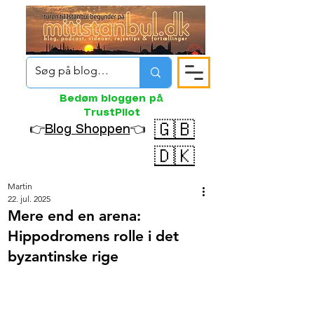
Bedøm bloggen på
TrustPilot
🇬🇧
👉
Blog Shoppen
👈
🇩🇰
Martin
22. jul. 2025
Mere end en arena:
Hippodromens rolle i det
byzantinske rige