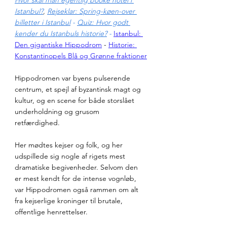
Hvor skal man egentlig booke hotel i 
Istanbul?
, 
Rejseklar: Spring-køen-over 
billetter i Istanbul
 - 
Quiz: Hvor godt 
kender du Istanbuls historie?
 - 
Istanbul: 
Den gigantiske 
Hippodrom
 - 
Historie: 
Konstantinopels Blå og Grønne fraktioner
Hippodromen var byens pulserende 
centrum, et spejl af byzantinsk magt og 
kultur, og en scene for både storslået 
underholdning og grusom 
retfærdighed. 
Her mødtes kejser og folk, og her 
udspillede sig nogle af rigets mest 
dramatiske begivenheder. Selvom den 
er mest kendt for de intense vognløb, 
var Hippodromen også rammen om alt 
fra kejserlige kroninger til brutale, 
offentlige henrettelser.