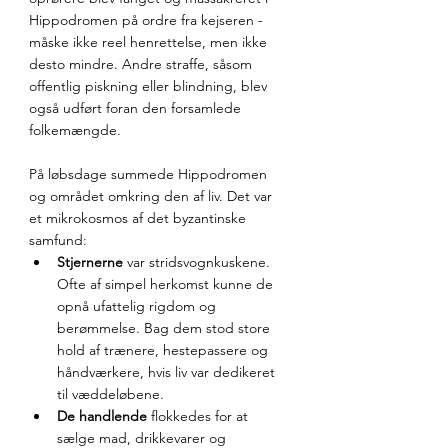
Hippodromen på ordre fra kejseren - 
måske ikke reel henrettelse, men ikke 
desto mindre. Andre straffe, såsom 
offentlig piskning eller blindning, blev 
også udført foran den forsamlede 
folkemængde.
På løbsdage summede Hippodromen 
og området omkring den af liv. Det var 
et mikrokosmos af det byzantinske 
samfund:
Stjernerne
 var stridsvognkuskene. 
Ofte af simpel herkomst kunne de 
opnå ufattelig rigdom og 
berømmelse. Bag dem stod store 
hold af trænere, hestepassere og 
håndværkere, hvis liv var dedikeret 
til væddeløbene.
De handlende
 flokkedes for at 
sælge mad, drikkevarer og 