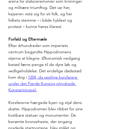
arena for statsceremonier som kroninger 
og militære triumftog. Det var her, 
kejseren viste sig for sit folk, og her 
folkets stemme – i både hyldest og 
protest – kunne høres klarest.
Forfald og Eftermæle
Efter århundreder som imperiets 
centrum begyndte Hippodromens 
stjerne at blegne. Økonomisk nedgang 
betød færre penge til de dyre løb og 
vedligeholdelse. Det endelige dødsstød 
kom dog i 
1204, da vestlige korsfarere 
under det Fjerde Korstog plyndrede 
Konstantinopel.
Korsfarerne hærgede byen og stjal dens 
skatte. Hippodromen blev ribbet for sine 
kostbare statuer og monumenter. De 
berømte bronzeheste, der engang 
prydede startportene, blev stjålet og 