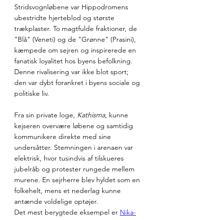
Stridsvognløbene var Hippodromens 
ubestridte hjerteblod og største 
trækplaster. To magtfulde fraktioner, de 
"Blå" (Veneti) og de "Grønne" (Prasini), 
kæmpede om sejren og inspirerede en 
fanatisk loyalitet hos byens befolkning. 
Denne rivalisering var ikke blot sport; 
den var dybt forankret i byens sociale og 
politiske liv.
Fra sin private loge, 
Kathisma
, kunne 
kejseren overvære løbene og samtidig 
kommunikere direkte med sine 
undersåtter. Stemningen i arenaen var 
elektrisk, hvor tusindvis af tilskueres 
jubelråb og protester rungede mellem 
murene. En sejrherre blev hyldet som en 
folkehelt, mens et nederlag kunne 
antænde voldelige optøjer. 
Det mest berygtede eksempel er 
Nika-