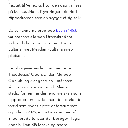
fragtet til Venedig, hvor de i dag kan ses 
på Markuskirken. Plyndringen efterlod 
Hippodromen som en skygge af sig selv.
Da osmannerne erobrede
 byen i 1453
, 
var arenaen allerede i fremskredent 
forfald. I dag kendes området som 
Sultanahmet Meydanı (Sultanahmet-
pladsen). 
De tilbageværende monumenter – 
Theodosius' Obelisk,  den Murede 
Obelisk  og Slangesøjlen – står som 
vidner om en svunden tid. Man kan 
stadig fornemme den enorme skala som 
hippodromen havde, men den brølende 
fortid som byens hjerte er forstummet 
og i dag, i 2025, er det en summen af 
imponerede turister der besøger Hagia 
Sophia, Den Blå Moske og andre 