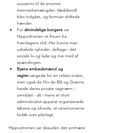
souvenirs til de enorme 
menneskemængder. Væddemål 
blev indgået, og formuer skiftede 
hænder.
For 
almindelige borgere
 var 
Hippodromen et frirum fra 
hverdagens slid. Her kunne man 
udveksle nyheder, deltage i det 
sociale liv og lade sig rive med af 
spændingen.
Byens embedsmænd og 
vagter
 sørgede for en relativ orden, 
men også de hhv de Blå og Grønne 
havde deres private vagtværn i 
området - alt i mens et stort 
administrativt apparat organiserede 
løbene og sikrede, at ceremonierne 
forløb som planlagt.
Hippodromen var desuden den primære 