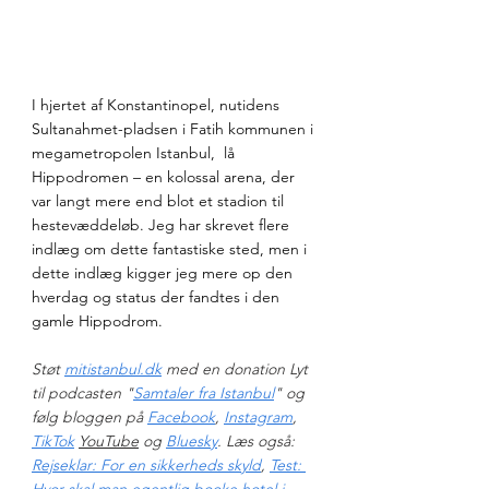
I hjertet af Konstantinopel, nutidens 
Sultanahmet-pladsen i Fatih kommunen i 
megametropolen Istanbul,  lå 
Hippodromen – en kolossal arena, der 
var langt mere end blot et stadion til 
hestevæddeløb. Jeg har skrevet flere 
indlæg om dette fantastiske sted, men i 
dette indlæg kigger jeg mere op den 
hverdag og status der fandtes i den 
gamle Hippodrom. 
Støt 
mitistanbul.dk
 med en donation Lyt 
til podcasten "
Samtaler fra Istanbul
" og 
følg bloggen på 
Facebook
, 
Instagram
, 
TikTok
YouTube
 og 
Bluesky
. Læs også: 
Rejseklar: For en sikkerheds skyld
, 
Test: 